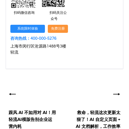
扫码微信咨询
扫码关注公
众号
系统限时体验
免费注册
咨询热线：400-000-5276
上海市闵行区沧源路1488号3楼
轻流
文
章
导
跟风 AI 不如用对 AI！用
救命，轻流这次更新太
航
轻流AI模版告别企业运
狠了！AI 自定义页面 +
营内耗
AI 文档解析，工作效率