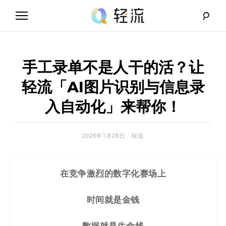
Skip
to
content
轻
流
手工录单不是人干的活？让
_
轻流「AI图片识别与信息录
A
入自动化」来帮你！
I
2026年1月28日
轻流
无
代
在竞争激烈的数字化赛场上
码
时间就是金钱
解