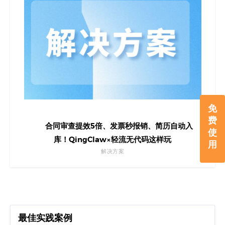
免
费
合同审查提效5倍、发票秒报销、简历自动入
使
库！QingClaw×轻流无代码这样玩
用
解决方案
最佳实践案例