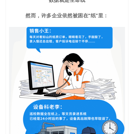
数据就是生命线
决
然而，许多企业依然被困在“纸”里：
方
案
_
低
代
码
_
零
代