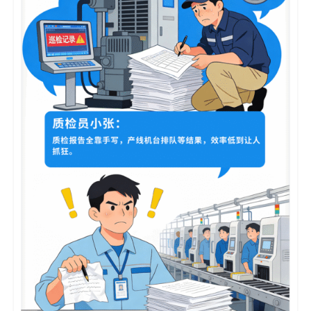
码
案
例
白
皮
书