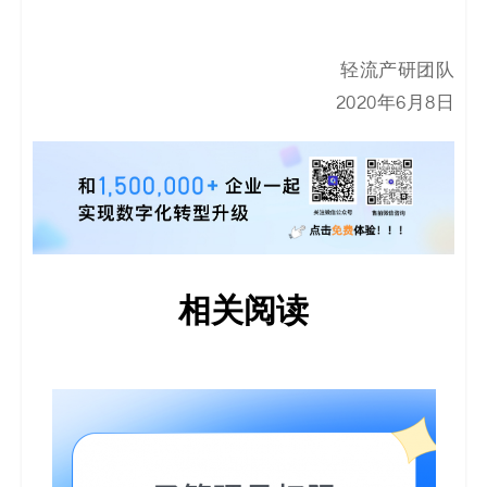
决
方
轻流产研团队
2020年6月8日
案
_
低
代
相关阅读
码
_
零
代