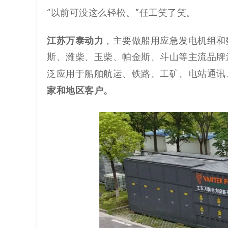
“以前可没这么轻松。”任工笑了笑。
代
江苏万泰动力
，主要做船用应急发电机组和
码
斯、潍柴、玉柴、帕金斯、斗山等主流品牌深度
案
泛应用于船舶航运、铁路、工矿、电站通讯
家和地区客户。
例
白
皮
书