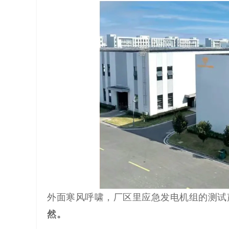
解
决
方
案
_
低
代
码
_
外面寒风呼啸，厂区里应急发电机组的测试
然。
零