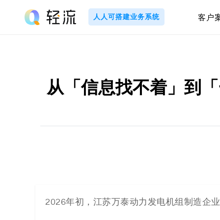
Skip
to
人人可搭建业务系统
客户
content
轻
流
_
从「信息找不着」到「
A
I
无
代
码
2026年初，江苏万泰动力发电机组制造企