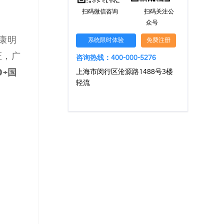
扫码微信咨询
扫码关注公
众号
康明
系统限时体验
免费注册
证，广
咨询热线：400-000-5276
0+国
上海市闵行区沧源路1488号3楼
轻流