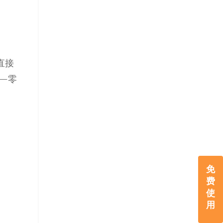
直接
—零
免
费
使
用