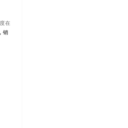
度在
，销