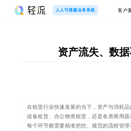
Skip
to
人人可搭建业务系统
客户
content
轻
流
_
资产流失、数据
A
I
无
代
在租赁行业快速发展的当下，资产与消耗品
设备租赁、办公物资租赁，还是各类商用器
码
每个环节都需要精准把控。规范的流程管理