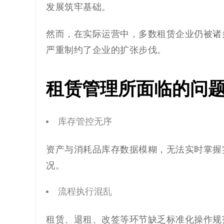
解
发展筑牢基础。
决
然而，在实际运营中，多数租赁企业仍被诸
方
严重制约了企业的扩张步伐。
案
租赁管理所面临的问
_
低
库存管控无序
代
资产与消耗品库存数据模糊，无法实时掌握
况。
码
流程执行混乱
_
零
租赁、退租、改签等环节缺乏标准化操作规