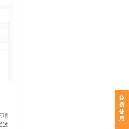
免
费
使
清晰
用
通过