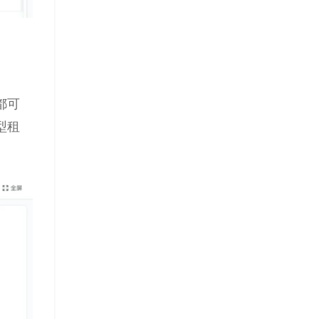
都可
型租