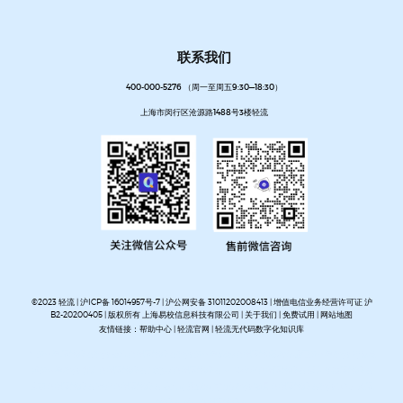
联系我们
400-000-5276 （周一至周五9:30—18:30）
上海市闵行区沧源路1488号3楼轻流
©2023 轻流 |
沪ICP备 16014957号-7
|
沪公网安备 31011202008413
| 增值电信业务经营许可证 沪
B2-20200405 | 版权所有 上海易校信息科技有限公司 |
关于我们
|
免费试用
|
网站地图
友情链接：
帮助中心
|
轻流官网
|
轻流无代码数字化知识库
AI无代码系统搭建平台
企业管理系统搭建平台
无代码流程管理系统
私有化部署无代码平台
开放集
成无代码平台
客户管理系统搭建
进销存管理系统搭建
MES生产管理系统搭建
设备巡检系统搭建
人事管理系统搭建
资产管理系统搭建
企业审批流程自动化平台
项目管理系统搭建平台
OA办公系