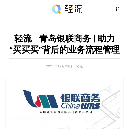
Skip
to
content
轻
流
轻流 – 青岛银联商务 | 助力
_
“买买买”背后的业务流程管理
A
2021年12月24日
轻流
I
无
代
码
解