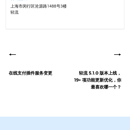
上海市闵行区沧源路1488号3楼
轻流
文
章
导
在线支付插件服务变更
轻流 5.1.0 版本上线，
航
19+ 项功能更新优化，你
最喜欢哪一个？