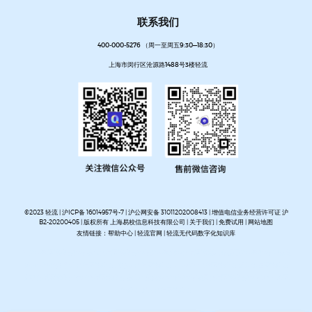
联系我们
400-000-5276 （周一至周五9:30—18:30）
上海市闵行区沧源路1488号3楼轻流
©2023 轻流 |
沪ICP备 16014957号-7
|
沪公网安备 31011202008413
| 增值电信业务经营许可证 沪
B2-20200405 | 版权所有 上海易校信息科技有限公司 |
关于我们
|
免费试用
|
网站地图
友情链接：
帮助中心
|
轻流官网
|
轻流无代码数字化知识库
AI无代码系统搭建平台
企业管理系统搭建平台
无代码流程管理系统
私有化部署无代码平台
开放集
成无代码平台
客户管理系统搭建
进销存管理系统搭建
MES生产管理系统搭建
设备巡检系统搭建
人事管理系统搭建
资产管理系统搭建
企业审批流程自动化平台
项目管理系统搭建平台
OA办公系
统搭建
质量管理系统搭建