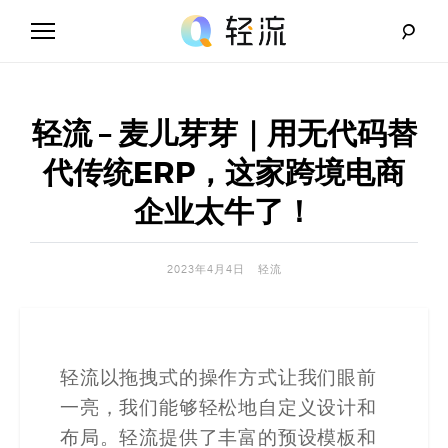
Skip
to
content
轻
流
轻流 – 麦儿芽芽｜用无代码替
_
代传统ERP，这家跨境电商
A
企业太牛了！
I
2023年4月4日
轻流
无
代
码
轻流以拖拽式的操作方式让我们眼前
一亮，我们能够轻松地自定义设计和
解
布局。轻流提供了丰富的预设模板和