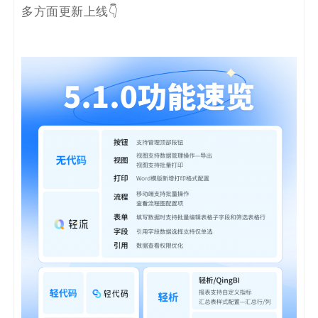
决
多方面更新上线👇
方
案
_
低
代
码
_
零
代