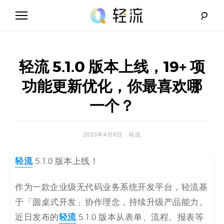
Skip
to
content
轻
流
轻流 5.1.0 版本上线，19+ 项
_
功能更新优化，你最喜欢哪
A
一个？
I
2023年4月6日
轻流
无
轻流
5.1.0 版本上线！
代
码
作为一款企业级无代码业务系统开发平台，轻流基
于「圆桌式开发」协作理念，持续升级产品能力。
解
轻流
近日发布的
5.1.0 版本从表单、流程、报表等