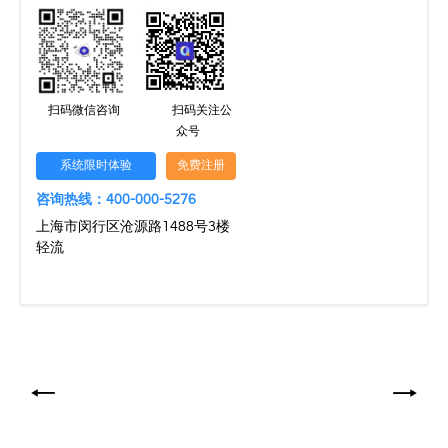
扫码微信咨询
扫码关注公
众号
系统限时体验
免费注册
咨询热线：400-000-5276
上海市闵行区沧源路1488号3楼
轻流
文
章
导