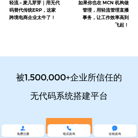
轻流 – 麦儿芽芽｜用无代
如果你也在 MCN 机构做
航
码替代传统ERP，这家
管理，用轻流管理直播
跨境电商企业太牛了！
事务，让工作效率高到
飞起！
被1,500,000+企业所信任的
无代码系统搭建平台
免费使用



免费注册
电话咨询
在线咨询