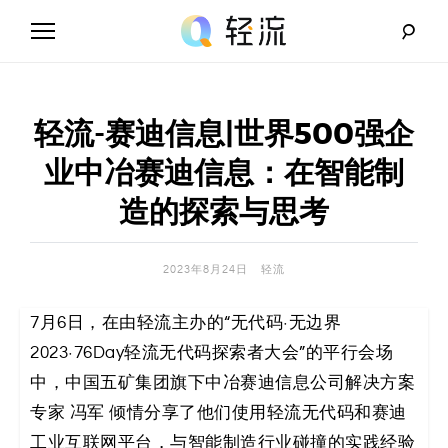
Skip
to
content
轻
流
轻流-赛迪信息|世界500强企
_
业中冶赛迪信息：在智能制
A
造的探索与思考
I
2023年8月24日
轻流
无
7月6日，在由轻流主办的“无代码·无边界
代
2023·76Day轻流无代码探索者大会”的平行会场
码
中，中国五矿集团旗下中冶赛迪信息公司解决方案
专家 冯军 倾情分享了他们使用轻流无代码和赛迪
解
工业互联网平台，与智能制造行业碰撞的实践经验