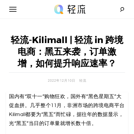
Skip
to
content
轻
流
轻流-Kilimall | 轻流 in 跨境
_
电商：黑五来袭，订单激
A
增，如何提升响应速率？
I
2022年12月10日
轻流
无
国内有“双十一”购物狂欢，国外有“黑色星期五”大
代
促血拼。几乎整个11月，非洲市场的跨境电商平台
码
Kilimall都要为“黑五”而忙碌，据往年的数据显示，
光“黑五”当日的订单量就增长数十倍。
解