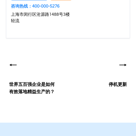
咨询热线：400-000-5276
上海市闵行区沧源路1488号3楼
轻流
文
章
导
世界五百强企业是如何
停机更新
航
有效落地精益生产的？