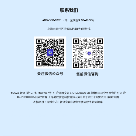
联系我们
400-000-5276 （周一至周五9:30—18:30）
上海市闵行区沧源路1488号3楼轻流
©2023 轻流 |
沪ICP备 16014957号-7
|
沪公网安备 31011202008413
| 增值电信业务经营许可证 沪
B2-20200405 | 版权所有 上海易校信息科技有限公司 |
关于我们
|
免费试用
|
网站地图
友情链接：
帮助中心
|
轻流官网
|
轻流无代码数字化知识库
AI无代码系统搭建平台
企业管理系统搭建平台
无代码流程管理系统
私有化部署无代码平台
开放集
成无代码平台
客户管理系统搭建
进销存管理系统搭建
MES生产管理系统搭建
设备巡检系统搭建
人事管理系统搭建
资产管理系统搭建
企业审批流程自动化平台
项目管理系统搭建平台
OA办公系
统搭建
质量管理系统搭建