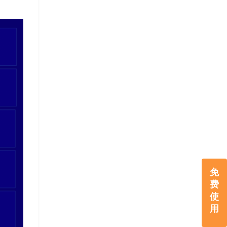
免
费
使
用