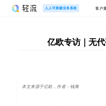
Skip
to
人人可搭建业务系统
客户
content
轻
流
_
亿欧专访｜无代
A
I
无
代
本文来源于亿欧，作者：钱漪
码