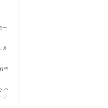
去一
，设
流程管
的个
产业