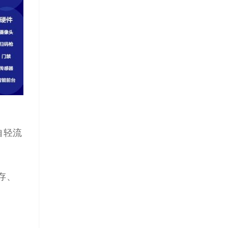
自轻流
存、