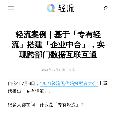
Skip
to
content
轻
流
轻流案例｜基于「专有轻
_
流」搭建「企业中台」，实
A
现跨部门数据互联互通
I
2023年10月11日
轻流
无
自今年7月6日，
“2021轻流无代码探索者大会”
上重
代
磅推出「专有轻流」。
码
很多人都在问，什么是「专有轻流」？
解