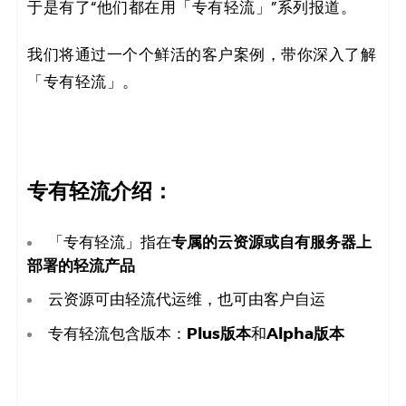
于是有了“他们都在用「专有轻流」”系列报道。
决
我们将通过一个个鲜活的客户案例，带你深入了解
方
「专有轻流」。
案
_
低
专有轻流介绍：
代
专属的云资源或自有服务器上
「专有轻流」指在
码
部署的轻流产品
云资源可由轻流代运维，也可由客户自运
_
Plus版本
Alpha版本
专有轻流包含版本：
和
零
代