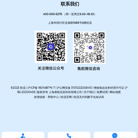
联系我们
400-000-5276 （周一至周五9:30—18:30）
上海市闵行区沧源路1488号3楼轻流
©2023 轻流 |
沪ICP备 16014957号-7
|
沪公网安备 31011202008413
| 增值电信业务经营许可证 沪
B2-20200405 | 版权所有 上海易校信息科技有限公司 |
关于我们
|
免费试用
|
网站地图
友情链接：
帮助中心
|
轻流官网
|
轻流无代码数字化知识库
AI无代码系统搭建平台
企业管理系统搭建平台
无代码流程管理系统
私有化部署无代码平台
开放集
成无代码平台
客户管理系统搭建
进销存管理系统搭建
MES生产管理系统搭建
设备巡检系统搭建
人事管理系统搭建
资产管理系统搭建
企业审批流程自动化平台
项目管理系统搭建平台
OA办公系
统搭建
质量管理系统搭建


