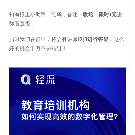
码
教培
限时1元
扫海报上小助手二维码，备注：
，
进
案
群看直播；
例
1对1进行答疑
届时我们在群里，将会有讲师
，这么
白
好的机会千万不要错过！
皮
书