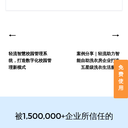
文
章
导
轻流智慧校园管理系
案例分享｜轻流助力智
航
统，打造数字化校园管
能自助洗衣房企业打造
免
理新模式
五星级洗衣生活服务
费
使
用
被1,500,000+企业所信任的