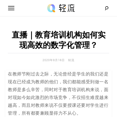
Skip
to
content
轻
流
直播｜教育培训机构如何实
_
现高效的数字化管理？
A
2020年9月16日
轻流
I
在教师节刚过去之际，无论曾经是学生的我们还是
无
现在已经成为教师的他们，我们都能感受到做一名
代
教师是多么辛苦，同时对于教育培训机构来说，面
对现如今如此激烈的市场竞争，不仅招生难度越来
码
越高，而且对教师来说不仅要授课还要对学生进行
解
管理，所有都要兼顾显得力不从心
。