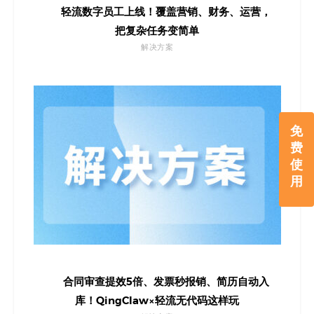
轻流数字员工上线！覆盖营销、财务、运营，
把复杂任务变简单
解决方案
免
费
使
用
合同审查提效5倍、发票秒报销、简历自动入
库！QingClaw×轻流无代码这样玩