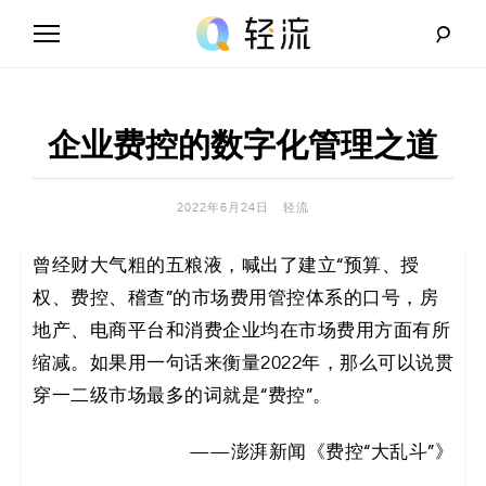
Skip
to
content
轻
流
企业费控的数字化管理之道
_
A
2022年6月24日
轻流
I
曾经财大气粗的五粮液，喊出了建立“预算、授
权、费控、稽查”的市场费用管控体系的口号，房
无
地产、电商平台和消费企业均在市场费用方面有所
代
缩减。如果用一句话来衡量2022年，那么可以说贯
穿一二级市场最多的词就是“费控”。
码
——澎湃新闻《费控“大乱斗”》
解