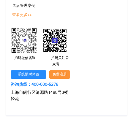
售后管理案例
查看更多>>
扫码微信咨询
扫码关注公
众号
系统限时体验
免费注册
咨询热线：400-000-5276
上海市闵行区沧源路1488号3楼
轻流
文