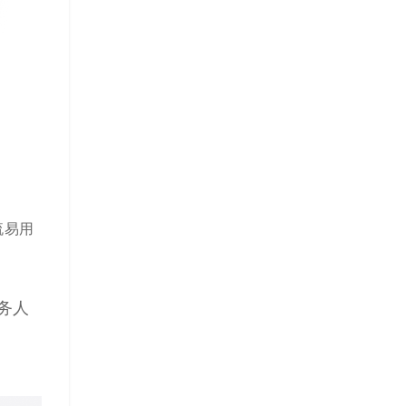
流易用
务人