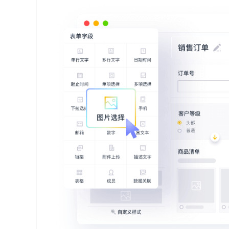
代
码
案
例
白
皮
书