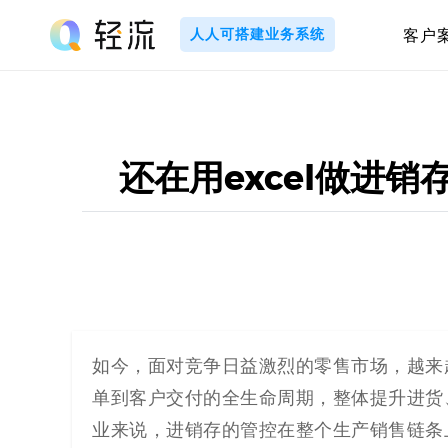
Skip
to
人人可搭建业务系统
客户
content
轻
流
_
还在用excel做进
A
I
无
代
如今，面对竞争日益激烈的零售市场，越来
单到客户交付的全生命周期，整体提升进货
码
业来说，进销存的管控在整个生产销售链条