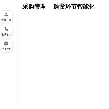
采购管理——购货环节智能化

免费注册

电话咨询

在线咨询