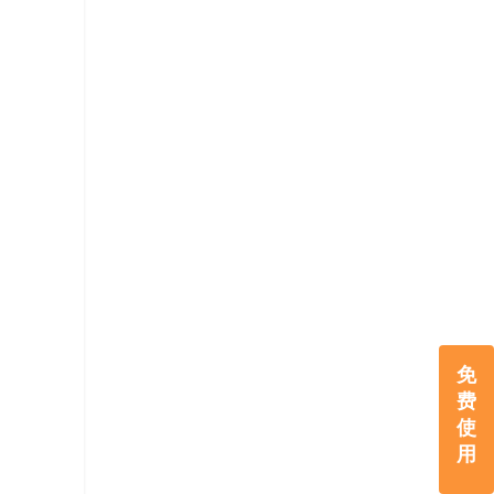
免
费
使
用