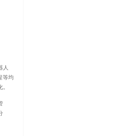
器人
程等均
化。
管
分