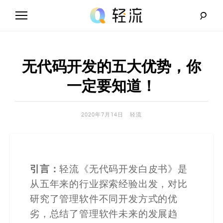
Skip
to
content
轻
流
无代码开发的五大优势，你
_
一定要知道！
A
2020年7月14日
轻流
I
无
代
引言：
轻流《无代码开发白皮书》是
从五年来的行业探索经验出发，对比
码
研究了管理软件不同开发方式的优
解
劣，总结了管理软件未来的发展趋