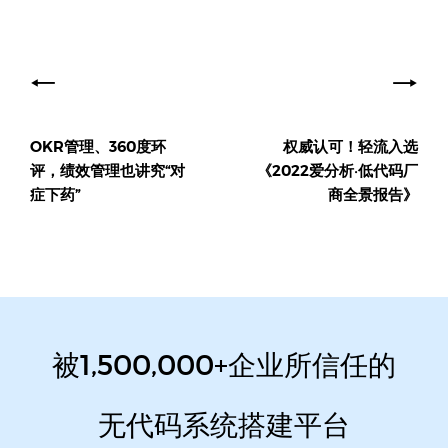
文
章
导
OKR管理、360度环
权威认可！轻流入选
航
评，绩效管理也讲究“对
《2022爱分析·低代码厂
症下药”
商全景报告》
被1,500,000+企业所信任的
无代码系统搭建平台