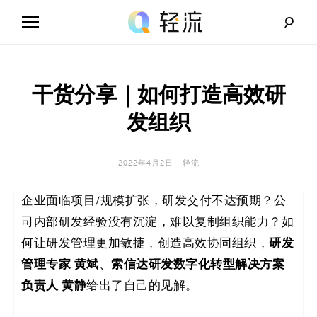
Skip
to
content
轻
流
干货分享｜如何打造高效研
_
发组织
A
2022年4月2日
轻流
I
企业面临项目/规模扩张，研发交付不达预期？公
无
司内部研发经验没有沉淀，难以复制组织能力？如
代
何让研发管理更加敏捷，创造高效协同组织，
研发
管理专家 黄斌
、
索信达研发数字化转型解决方案
码
负责人 黄静
给出了自己的见解。
解