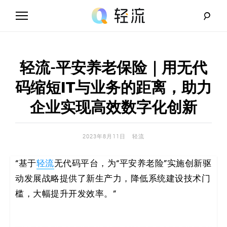
Skip
to
content
轻
流
轻流-平安养老保险｜用无代
_
码缩短IT与业务的距离，助力
A
企业实现高效数字化创新
I
2023年8月11日
轻流
无
“基于
轻流
无代码平台，为“平安养老险”实施创新驱
代
动发展战略提供了新生产力，降低系统建设技术门
码
槛，大幅提升开发效率。”
解