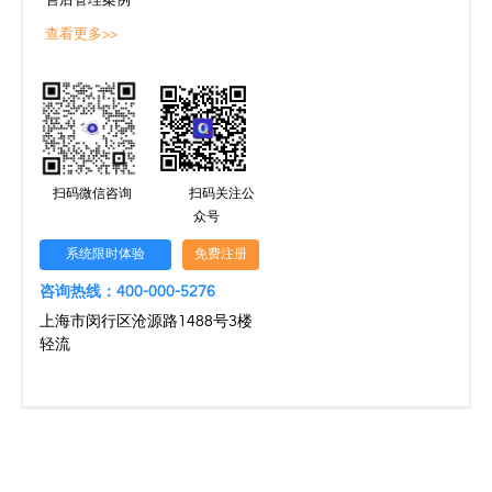
售后管理案例
查看更多>>
扫码微信咨询
扫码关注公
众号
系统限时体验
免费注册
咨询热线：400-000-5276
上海市闵行区沧源路1488号3楼
轻流
文