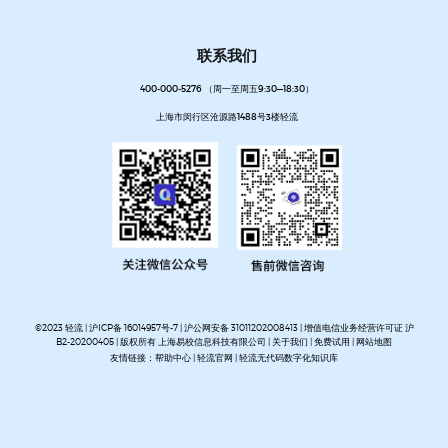
联系我们
400-000-5276 （周一至周五9:30—18:30）
上海市闵行区沧源路1488号3楼轻流
©2023 轻流 |
沪ICP备 16014957号-7
|
沪公网安备 31011202008413
| 增值电信业务经营许可证 沪
B2-20200405 | 版权所有 上海易校信息科技有限公司 |
关于我们
|
免费试用
|
网站地图
友情链接：
帮助中心
|
轻流官网
|
轻流无代码数字化知识库
AI无代码系统搭建平台
企业管理系统搭建平台
无代码流程管理系统
私有化部署无代码平台
开放集
成无代码平台
客户管理系统搭建
进销存管理系统搭建
MES生产管理系统搭建
设备巡检系统搭建
人事管理系统搭建
资产管理系统搭建
企业审批流程自动化平台
项目管理系统搭建平台
OA办公系
统搭建
质量管理系统搭建