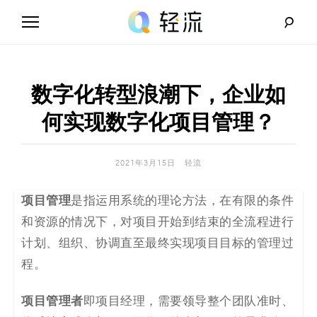
Skip
to
content
轻
流
数字化转型浪潮下，企业如
_
何实现数字化项目管理？
A
2021年3月15日
轻流
I
项目管理
是指运用系统的理论方法，在有限的条件
无
和资源的情况下，对项目开始到结束的全流程进行
代
计划、组织、协调直至最终实现项目目标的管理过
程。
码
解
项目管理者
即项目经理，需要领导整个团队准时、