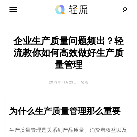
Skip
to
content
轻
流
企业生产质量问题频出？轻
_
流教你如何高效做好生产质
A
量管理
I
2019年11月29日
轻流
无
代
为什么
生产质量管理
那么重要
码
解
生产质量管理是关系到产品质量、消费者权益以及