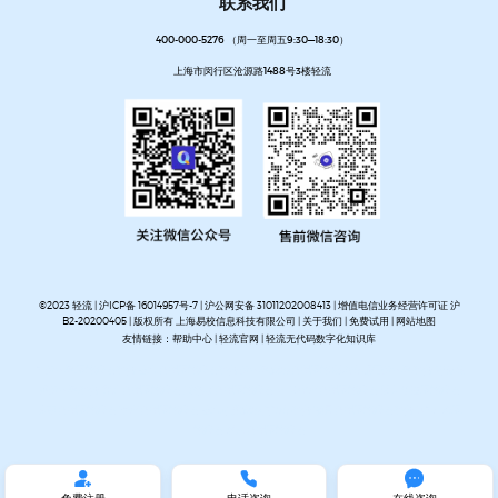
联系我们
400-000-5276 （周一至周五9:30—18:30）
上海市闵行区沧源路1488号3楼轻流
©2023 轻流 |
沪ICP备 16014957号-7
|
沪公网安备 31011202008413
| 增值电信业务经营许可证 沪
B2-20200405 | 版权所有 上海易校信息科技有限公司 |
关于我们
|
免费试用
|
网站地图
友情链接：
帮助中心
|
轻流官网
|
轻流无代码数字化知识库
AI无代码系统搭建平台
企业管理系统搭建平台
无代码流程管理系统
私有化部署无代码平台
开放集
成无代码平台
客户管理系统搭建
进销存管理系统搭建
MES生产管理系统搭建
设备巡检系统搭建
人事管理系统搭建
资产管理系统搭建
企业审批流程自动化平台
项目管理系统搭建平台
OA办公系
统搭建
质量管理系统搭建


