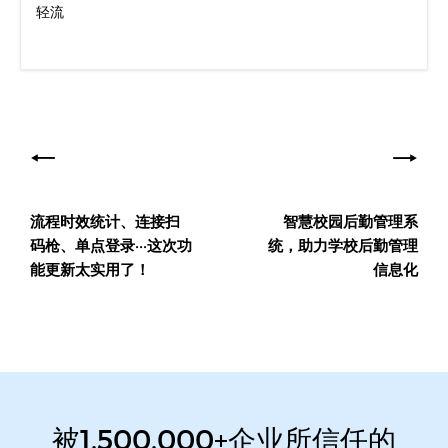
轻流
文
章
导
流程时效统计、连接扫
智慧校园后勤管理系
航
码枪、单点登录···这次功
统，助力学校后勤管理
能更新太实用了！
信息化
被1,500,000+企业所信任的