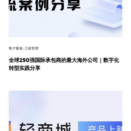
决
方
案
_
客户案例
,
工程管理
低
全球250强国际承包商的最大海外公司｜数字化
转型实践分享
代
码
_
零
代