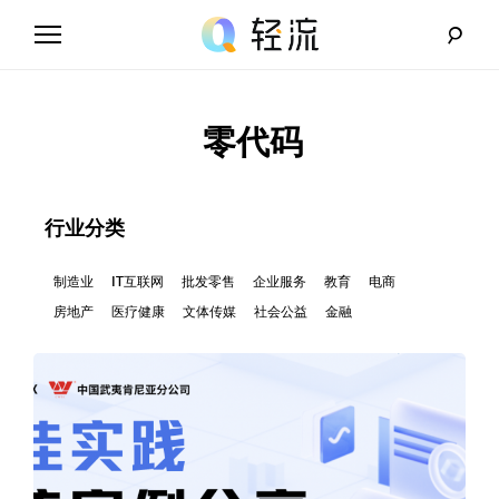
Skip
to
content
轻
流
零代码
_
A
行业分类
I
制造业
IT互联网
批发零售
企业服务
教育
电商
房地产
医疗健康
文体传媒
社会公益
金融
无
代
码
解