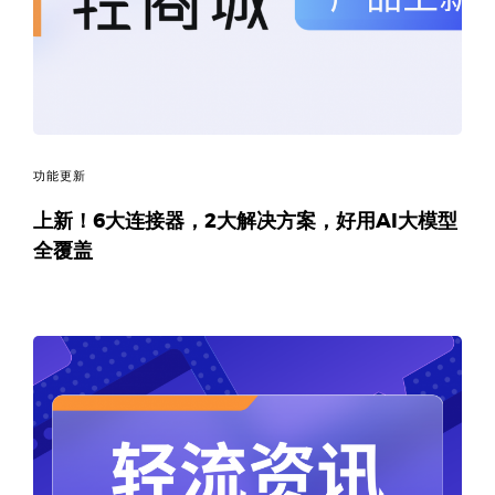
码
案
例
白
功能更新
上新！6大连接器，2大解决方案，好用AI大模型
皮
全覆盖
书