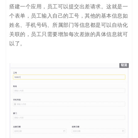
码
搭建一个应用，员工可以提交出
差
请求。这就是一
个表单，员工
输入自己的工号，其他的
基本信息
如
案
姓名、
手机号码
、所属部门
等信息
都是
可以自动化
例
关联
的，员工只需要
增加
每次差旅的具体信息
就可
以了
。
白
皮
书