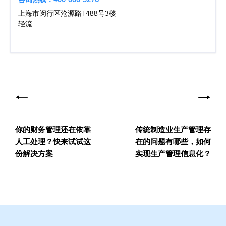
咨询热线：400-000-5276
上海市闵行区沧源路1488号3楼
轻流
文
章
导
你的财务管理还在依靠
传统制造业生产管理存
航
人工处理？快来试试这
在的问题有哪些，如何
份解决方案
实现生产管理信息化？