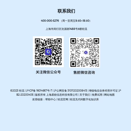
联系我们
400-000-5276 （周一至周五9:30—18:30）
上海市闵行区沧源路1488号3楼轻流
©2023 轻流 |
沪ICP备 16014957号-7
|
沪公网安备 31011202008413
| 增值电信业务经营许可证 沪
B2-20200405 | 版权所有 上海易校信息科技有限公司 |
关于我们
|
免费试用
|
网站地图
友情链接：
帮助中心
|
轻流官网
|
轻流无代码数字化知识库
AI无代码系统搭建平台
企业管理系统搭建平台
无代码流程管理系统
私有化部署无代码平台
开放集
成无代码平台
客户管理系统搭建
进销存管理系统搭建
MES生产管理系统搭建
设备巡检系统搭建
人事管理系统搭建
资产管理系统搭建
企业审批流程自动化平台
项目管理系统搭建平台
OA办公系
统搭建
质量管理系统搭建