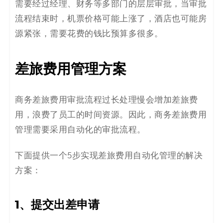
需要经过经理、财务
等多部门
的层层审批，当审批
决
流程结束时，机票价格可能上涨了，酒店也可能房
方
源紧张，需要花费的钱比预算多很多。
案
差旅费用管理方案
_
低
商务差旅
费用
审批流程过长
处理
慢会增加差旅费
用，浪费
了员工的
时间
资源
。因此，商务差旅
费用
代
管理需要采用自动化的审批流程。
码
下面提供一个5步实现差旅费用
自动化
管理
的
解决
_
方案：
零
1
、
提交
出差申请
代