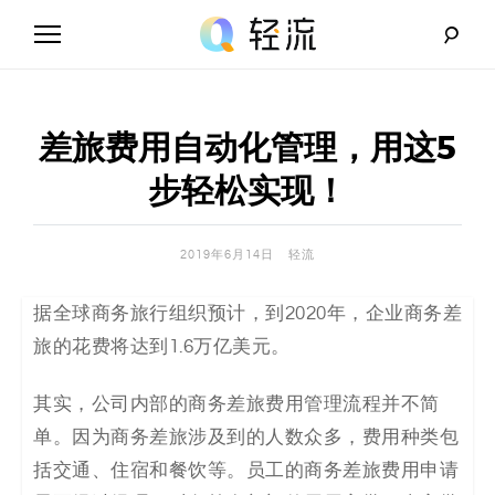
Skip
to
content
轻
流
差旅费用自动化管理，用这5
_
步轻松实现！
A
2019年6月14日
轻流
I
据全球商务旅行组织预计，到2020年，
企业
商务差
无
旅的花费将达到1.6万亿美元。
代
其实，公司内部的商务差旅费用管理流程并不简
码
单。因为商务差旅涉及到的人数众多，
费用种类
包
解
括交通、住宿和餐饮等。员工的商务差旅
费用
申请