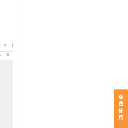
免
费
使
用