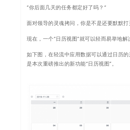
解
“你后面几天的任务都定好了吗？“
决
面对领导的灵魂拷问，你是不是还要默默打
方
现在，一个“日历视图”就可以轻而易举地解
案
如下图，
在轻流中
应用数据可以通过日历的
_
是本次重磅推出的新功能“日历视图”。
低
代
码
_
零