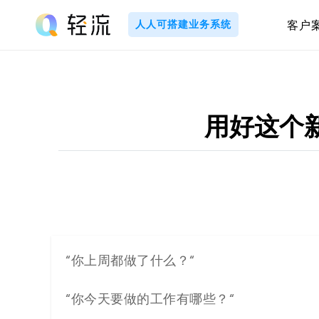
Skip
to
人人可搭建业务系统
客户
content
轻
流
_
用好这个
A
I
无
代
“你上周都做了什么？“
码
“你今天要做的工作有哪些？“