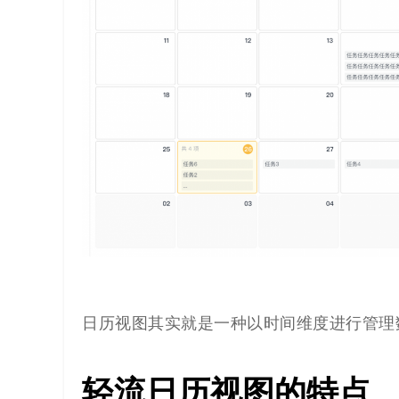
代
码
案
例
白
皮
书
日历视图
其实就是一种以时间维度进行管理
轻流
日历视图的特点