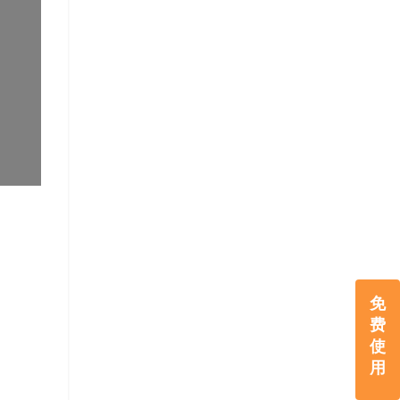
免
费
使
用