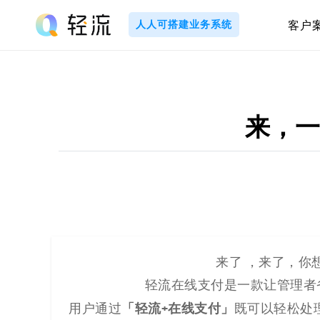
Skip
to
人人可搭建业务系统
客户
content
轻
流
_
来，一
A
I
无
代
来了 ，来了，你
轻流在线支付是一款让管理者
码
「轻流+在线支付」
用户通过
既可以轻松处