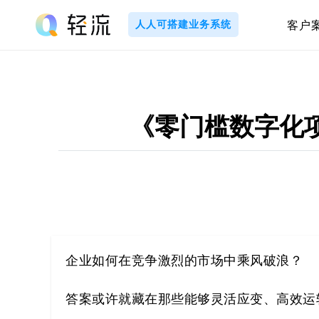
Skip
to
人人可搭建业务系统
客户
content
轻
流
_
《零门槛数字化
A
I
无
代
企业如何在竞争激烈的市场中乘风破浪？
码
答案或许就藏在那些能够灵活应变、高效运