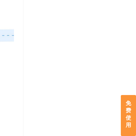
免
费
使
用