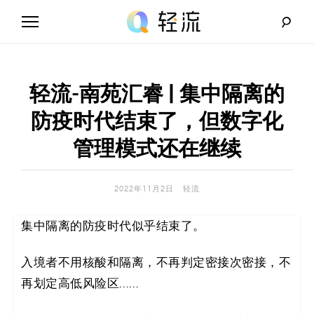
Skip
to
content
轻
流
轻流-南苑汇睿 | 集中隔离的
_
防疫时代结束了，但数字化
A
管理模式还在继续
I
2022年11月2日
轻流
无
集中隔离的防疫时代似乎结束了。
代
码
入境者不用核酸和隔离，不再判定密接次密接，不
再划定高低风险区……
解