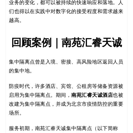
业务的变化，都可以被持续的快速响应和落地。人
码
们也得以在实践中对数字化的接受程度和需求越来
案
越高。
例
回顾案例｜南苑汇睿天诚
白
皮
集中隔离点曾是入境、密接、高风险地区返回人员
的集中地。
书
防疫时代，许多酒店、宾馆、公租房等储备资源被
南苑汇睿天诚酒店
启用为集中隔离点。期间，
也被
改建为集中隔离点，并成为北京市疫情防控的重要
场所。
服务初期，南苑汇睿天诚集中隔离点（以下简称