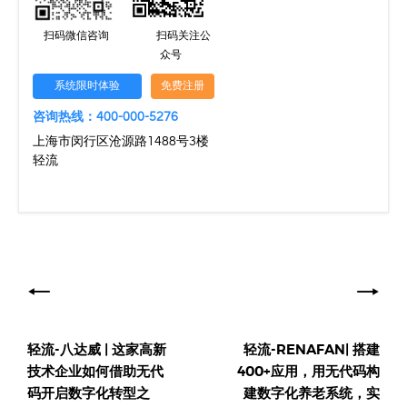
扫码微信咨询
扫码关注公
众号
系统限时体验
免费注册
咨询热线：400-000-5276
上海市闵行区沧源路1488号3楼
轻流
文
章
导
轻流-八达威 | 这家高新
轻流-RENAFAN| 搭建
航
技术企业如何借助无代
400+应用，用无代码构
码开启数字化转型之
建数字化养老系统，实