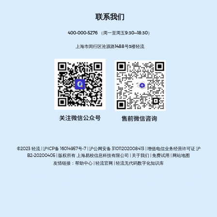
联系我们
400-000-5276 （周一至周五9:30—18:30）
上海市闵行区沧源路1488号3楼轻流
©2023 轻流 |
沪ICP备 16014957号-7
|
沪公网安备 31011202008413
| 增值电信业务经营许可证 沪
B2-20200405 | 版权所有 上海易校信息科技有限公司 |
关于我们
|
免费试用
|
网站地图
友情链接：
帮助中心
|
轻流官网
|
轻流无代码数字化知识库
AI无代码系统搭建平台
企业管理系统搭建平台
无代码流程管理系统
私有化部署无代码平台
开放集
成无代码平台
客户管理系统搭建
进销存管理系统搭建
MES生产管理系统搭建
设备巡检系统搭建
人事管理系统搭建
资产管理系统搭建
企业审批流程自动化平台
项目管理系统搭建平台
OA办公系
统搭建
质量管理系统搭建