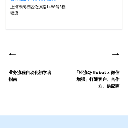
上海市闵行区沧源路1488号3楼
轻流
文
章
导
业务流程自动化初学者
「轻流Q-Robot x 微信
航
指南
增强」打通客户、合作
方、供应商