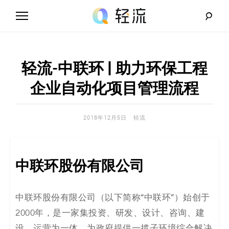
Skip
to
content
轻
流
轻流-中联环 | 助力环保工程
_
企业自动化项目管理流程
A
2018年12月5日
轻流
I
无
中联环股份有限公司
代
码
中联环股份有限公司（以下简称“中联环”）始创于
2000年，是一家集投资、研发、设计、咨询、建
解
设、运营为一体，为政府提供一揽子环境综合解决