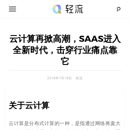
Skip
to
content
轻
流
云计算再掀高潮，SAAS进入
_
全新时代，击穿行业痛点靠
A
它
I
2019年7月16日
轻流
无
代
关于云计算
码
解
云计算是分布式计算的一种，是指通过网络将庞大