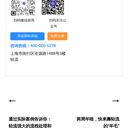
扫码微信咨询
扫码关注公
众号
系统限时体验
免费注册
咨询热线：400-000-5276
上海市闵行区沧源路1488号3楼
轻流
文
章
导
通过实际案例告诉你：
两周年啦，快来薅轻流
航
轻流强大的流程处理和
的“羊毛”