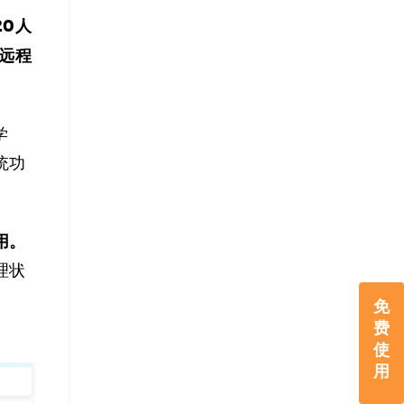
0人
远程
学
统功
用。
理状
免
费
使
用