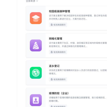
代
码
案
例
白
皮
书