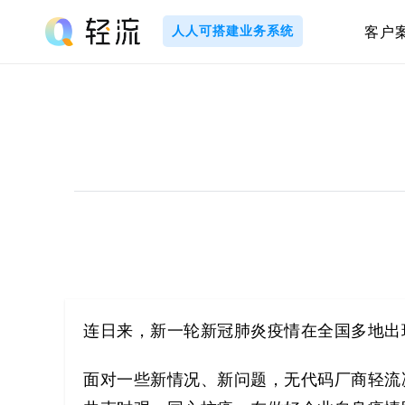
Skip
to
人人可搭建业务系统
客户
content
轻
流
_
A
I
无
代
连日来，新一轮新冠肺炎疫情在全国多地出
码
面对一些新情况、新问题，无代码厂商轻流