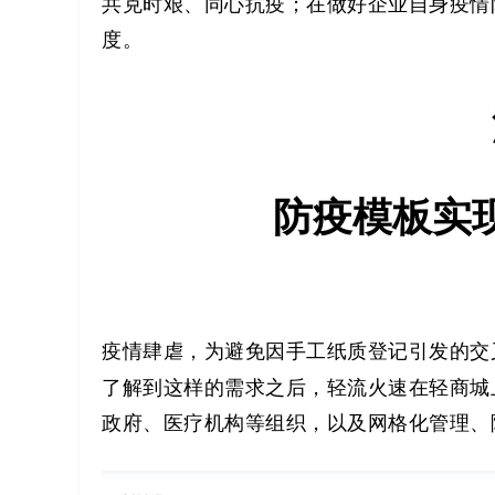
解
共克时艰、同心抗疫；在做好企业自身疫情
度。
决
方
案
防疫模板实
_
低
代
疫情肆虐，为避免因手工纸质登记引发的交
码
了解到这样的需求之后，轻流火速在轻商城
政府、医疗机构等组织，以及网格化管理、
_
零