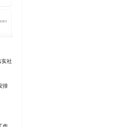
落实社
安排
工作