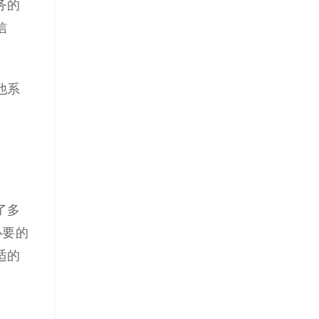
务的
信
他系
了多
必要的
适的