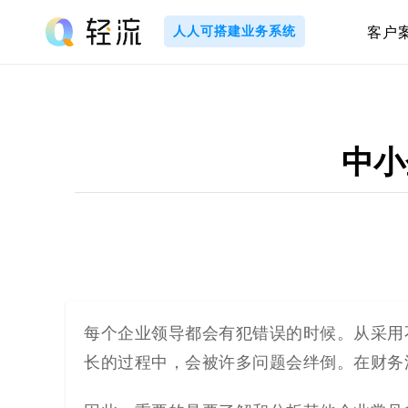
Skip
to
人人可搭建业务系统
客户
content
轻
流
_
中小
A
I
无
代
每个企业领导都会有犯错误的时候。从采用
长的过程中，会被许多问题会绊倒。在财务
码