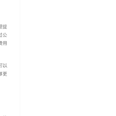
理提
过公
费用
可以
够更