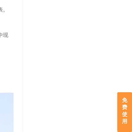
表。
中现
免
费
使
用