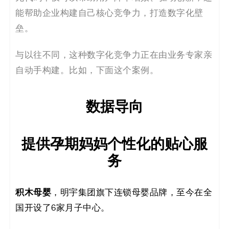
决
能帮助企业构建自己核心竞争力，打造数字化壁
垒。
方
案
与以往不同，这种数字化竞争力正在由业务专家亲
自动手构建。比如，下面这个案例。
_
低
数据导向
代
提供孕期妈妈个性化的贴心服
码
务
_
积木母婴
零
，明宇集团旗下连锁母婴品牌，至今在全
国开设了6家月子中心。
代