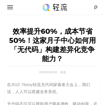
Skip
to
content
轻
流
效率提升60%，成本节省
_
50%！这家月子中心如何用
A
「无代码」构建差异化竞争
I
能力？
无
2022年8月3日
轻流
代
在2022·76day轻流无代码探索者大会上，我们
码
说，人人可以搭建业务系统。
解
无代码不仅可以帮助用户降本增效、驱动创新，还