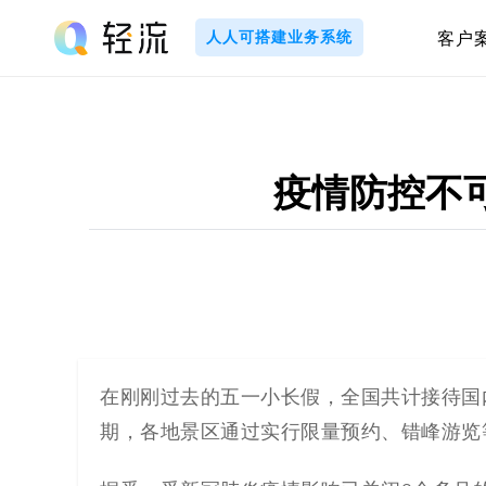
Skip
to
人人可搭建业务系统
客户
content
轻
流
_
疫情防控不
A
I
无
代
在刚刚过去的五一小长假，全国共计接待国内游
期，各地景区通过实行限量预约、错峰游览
码