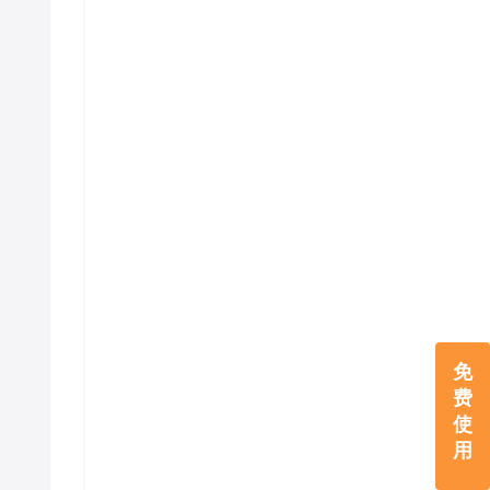
免
费
使
用