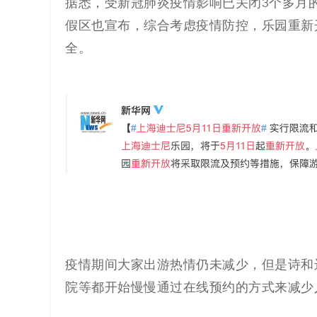
解
据悉，
受新冠肺炎疫情影响已关闭3个多月的
假区
也
宣布，综合考虑疫情防控，乐园重新
决
全。
方
案
_
低
代
码
疫情期间大家出游热情仍未减少，但是诗和
_
院等都开始慢慢通过在线
预约
的方式来减少
零