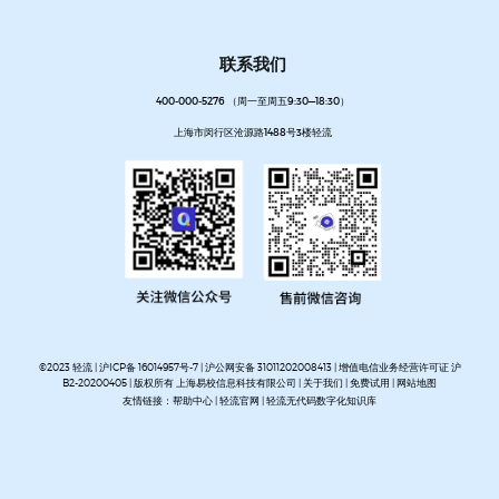
联系我们
400-000-5276 （周一至周五9:30—18:30）
上海市闵行区沧源路1488号3楼轻流
©2023 轻流 |
沪ICP备 16014957号-7
|
沪公网安备 31011202008413
| 增值电信业务经营许可证 沪
B2-20200405 | 版权所有 上海易校信息科技有限公司 |
关于我们
|
免费试用
|
网站地图
友情链接：
帮助中心
|
轻流官网
|
轻流无代码数字化知识库
AI无代码系统搭建平台
企业管理系统搭建平台
无代码流程管理系统
私有化部署无代码平台
开放集
成无代码平台
客户管理系统搭建
进销存管理系统搭建
MES生产管理系统搭建
设备巡检系统搭建
人事管理系统搭建
资产管理系统搭建
企业审批流程自动化平台
项目管理系统搭建平台
OA办公系
统搭建
质量管理系统搭建