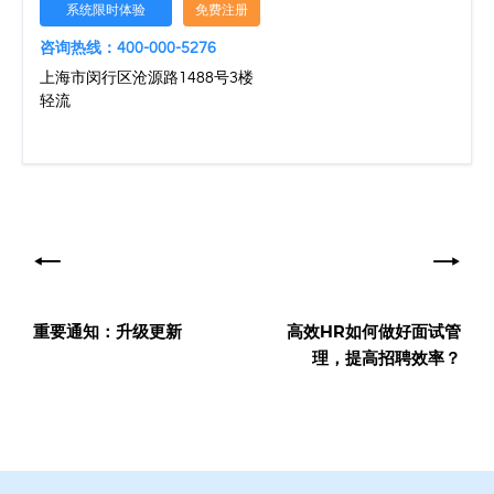
系统限时体验
免费注册
咨询热线：400-000-5276
上海市闵行区沧源路1488号3楼
轻流
文
章
导
重要通知：升级更新
高效HR如何做好面试管
航
理，提高招聘效率？