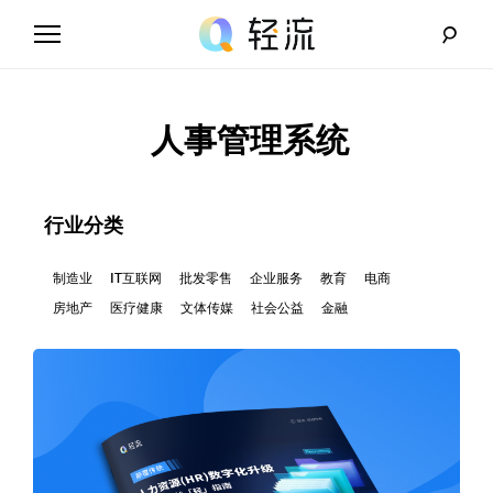
Skip
to
content
轻
流
人事管理系统
_
A
行业分类
I
制造业
IT互联网
批发零售
企业服务
教育
电商
房地产
医疗健康
文体传媒
社会公益
金融
无
代
码
解