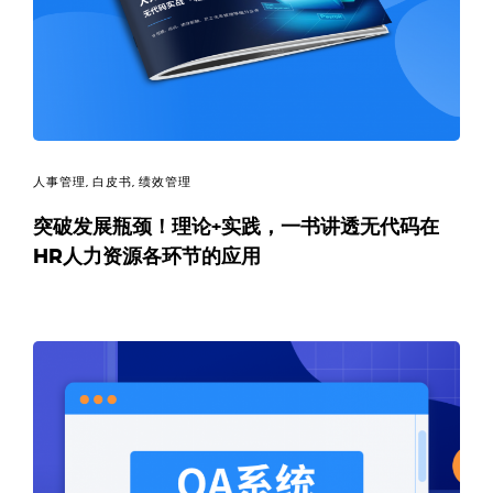
决
方
案
_
人事管理
,
白皮书
,
绩效管理
低
突破发展瓶颈！理论+实践，一书讲透无代码在
HR人力资源各环节的应用
代
码
_
零
代