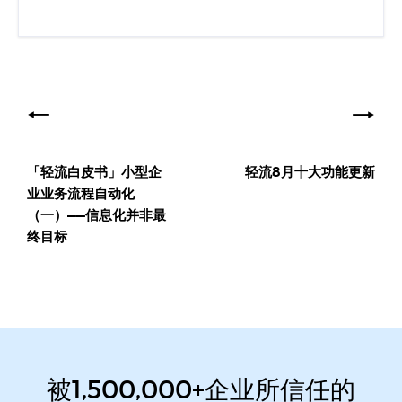
文
章
导
「轻流白皮书」小型企
轻流8月十大功能更新
航
业业务流程自动化
（一）——信息化并非最
终目标
被1,500,000+企业所信任的