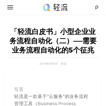
Skip
to
content
轻
流
「轻流白皮书」小型企业业
_
务流程自动化（二）——需要
A
业务流程自动化的5个征兆
I
2018年9月5日
轻流
无
代
码
引言
轻流是一款基于“云服务”的业务流程
解
管理工具（Business Process