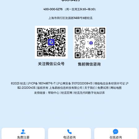
400-000-5276 （周一至周五9:30—18:30）
上海市闵行区沧源路1488号3楼轻流
©2023 轻流 |
沪ICP备 16014957号-7
|
沪公网安备 31011202008413
| 增值电信业务经营许可证 沪
B2-20200405 | 版权所有 上海易校信息科技有限公司 |
关于我们
|
免费试用
|
网站地图
友情链接：
帮助中心
|
轻流官网
|
轻流无代码数字化知识库
AI无代码系统搭建平台
企业管理系统搭建平台
无代码流程管理系统
私有化部署无代码平台
开放集
成无代码平台
客户管理系统搭建
进销存管理系统搭建
MES生产管理系统搭建
设备巡检系统搭建
人事管理系统搭建
资产管理系统搭建
企业审批流程自动化平台
项目管理系统搭建平台
OA办公系
统搭建
质量管理系统搭建



免费注册
电话咨询
在线咨询