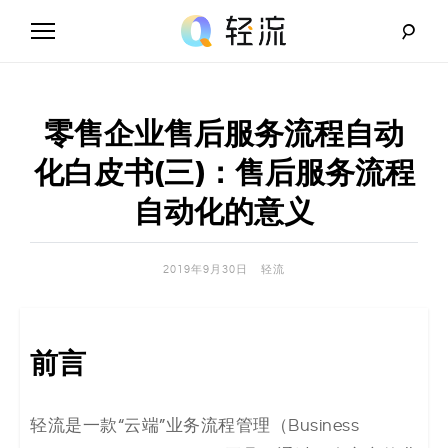
Skip
to
content
轻
流
零售企业售后服务流程自动
_
化白皮书(三)：售后服务流程
A
自动化的意义
I
2019年9月30日
轻流
无
代
前言
码
解
轻流是一款“云端”业务流程管理（Business