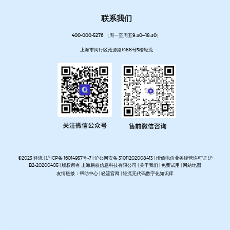
联系我们
400-000-5276 （周一至周五9:30—18:30）
上海市闵行区沧源路1488号3楼轻流
©2023 轻流 |
沪ICP备 16014957号-7
|
沪公网安备 31011202008413
| 增值电信业务经营许可证 沪
B2-20200405 | 版权所有 上海易校信息科技有限公司 |
关于我们
|
免费试用
|
网站地图
友情链接：
帮助中心
|
轻流官网
|
轻流无代码数字化知识库
AI无代码系统搭建平台
企业管理系统搭建平台
无代码流程管理系统
私有化部署无代码平台
开放集
成无代码平台
客户管理系统搭建
进销存管理系统搭建
MES生产管理系统搭建
设备巡检系统搭建
人事管理系统搭建
资产管理系统搭建
企业审批流程自动化平台
项目管理系统搭建平台
OA办公系
统搭建
质量管理系统搭建