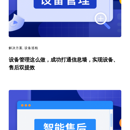
决
方
案
_
解决方案
,
设备巡检
低
设备管理这么做，成功打通信息墙，实现设备、
售后双提效
代
码
_
零
代