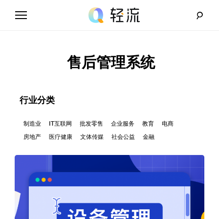
Skip
to
content
轻
流
售后管理系统
_
A
行业分类
I
制造业
IT互联网
批发零售
企业服务
教育
电商
房地产
医疗健康
文体传媒
社会公益
金融
无
代
码
解