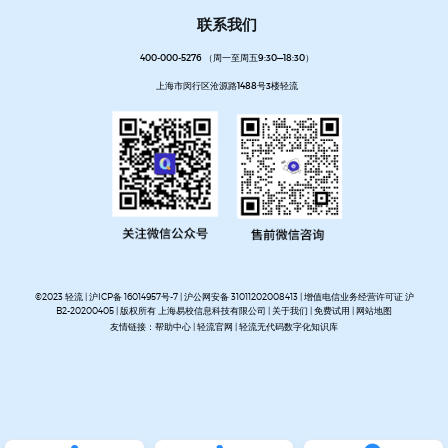
联系我们
400-000-5276 （周一至周五9:30—18:30）
上海市闵行区沧源路1488号3楼轻流
©2023 轻流 |
沪ICP备 16014957号-7
|
沪公网安备 31011202008413
| 增值电信业务经营许可证 沪
B2-20200405 | 版权所有 上海易校信息科技有限公司 |
关于我们
|
免费试用
|
网站地图
友情链接：
帮助中心
|
轻流官网
|
轻流无代码数字化知识库
AI无代码系统搭建平台
企业管理系统搭建平台
无代码流程管理系统
私有化部署无代码平台
开放集
成无代码平台
客户管理系统搭建
进销存管理系统搭建
MES生产管理系统搭建
设备巡检系统搭建
人事管理系统搭建
资产管理系统搭建
企业审批流程自动化平台
项目管理系统搭建平台
OA办公系
统搭建
质量管理系统搭建