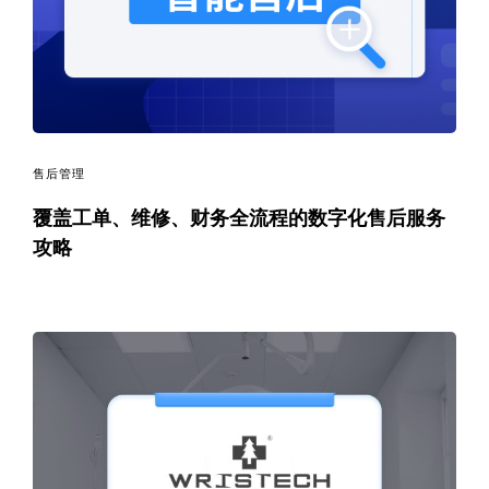
码
案
例
白
售后管理
覆盖工单、维修、财务全流程的数字化售后服务
皮
攻略
书