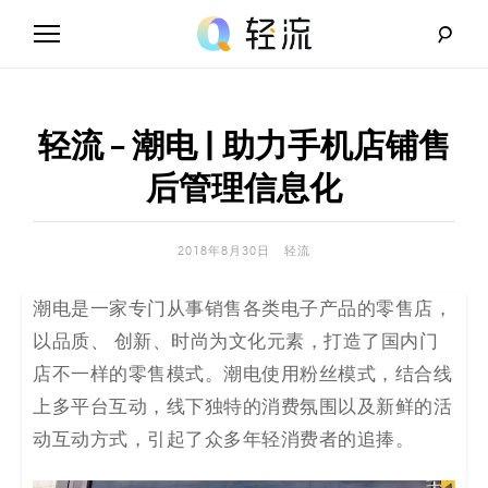
Skip
to
content
轻
流
轻流 – 潮电 | 助力手机店铺售
_
后管理信息化
A
2018年8月30日
轻流
I
潮电是一家专门从事销售各类电子产品的零售店，
无
以品质、 创新、时尚为文化元素，打造了国内门
代
店不一样的零售模式。潮电使用粉丝模式，结合线
上多平台互动，线下独特的消费氛围以及新鲜的活
码
动互动方式，引起了众多年轻消费者的追捧。
解